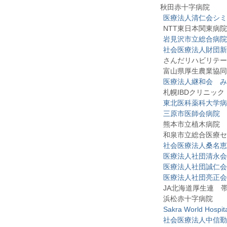
秋田赤十字病院
医療法人清仁会シミ
NTT東日本関東病院
岩見沢市立総合病院
社会医療法人財団新
さんだリハビリテー
富山県厚生農業協同組
医療法人継和会 み
札幌IBDクリニック
東北医科薬科大学病
三原市医師会病院
熊本市立植木病院
和泉市立総合医療セ
社会医療法人桑名恵
医療法人社団清永会
医療法人社団誠仁会
医療法人社団亮正会
JA北海道厚生連 帯
浜松赤十字病院
Sakra World Hospit
社会医療法人中信勤