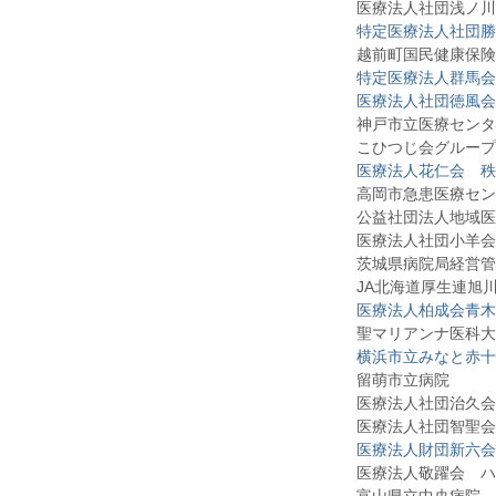
医療法人社団浅ノ川
特定医療法人社団勝
越前町国民健康保険
特定医療法人群馬会
医療法人社団徳風会
神戸市立医療センタ
こひつじ会グループ
医療法人花仁会 秩
高岡市急患医療セン
公益社団法人地域医
医療法人社団小羊会
茨城県病院局経営管
JA北海道厚生連旭
医療法人柏成会青木
聖マリアンナ医科大
横浜市立みなと赤十
留萌市立病院
医療法人社団
治久会
医療法人社団智聖会
医療法人財団新六会
医療法人敬躍会 ハ