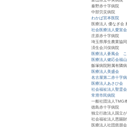
富山県立中央病院
秦野赤十字病院
中部労災病院
わかば宮本医院
医療法人 優なぎ会
社会医療法人愛宣会
庄原赤十字病院
埼玉県厚生農業協同
済生会川俣病院
医療法人蒼風会 こ
医療法人健応会福山
飯塚病院附属有隣病
医療法人美盛会
名古屋第二赤十字病
医療法人あさひ会 
社会福祉法人聖霊会
常滑市民病院
一般社団法人TMG
徳島赤十字病院
独立行政法人国立が
社会福祉法人恩賜財
医療法人社団慈朋会