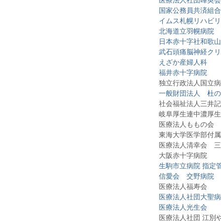
医療法人社団暉英会
国家公務員共済組合
イムス札幌リハビリ
北海道立羽幌病院
日本赤十字社和歌山
武石頭痛脳神経クリ
えざか産婦人科
福井赤十字病院
独立行政法人国立病院
一般財団法人 杜の
社会福祉法人三井記
岐阜厚生連中濃厚生
医療法人ももの会 仲
東海大学医学部付属
医療法人清幸会 三
大阪赤十字病院
生駒市立病院 指定
信愛会 交野病院
医療法人福寿会
医療法人社団大聖病
医療法人光生会
医療法人社団 江別や