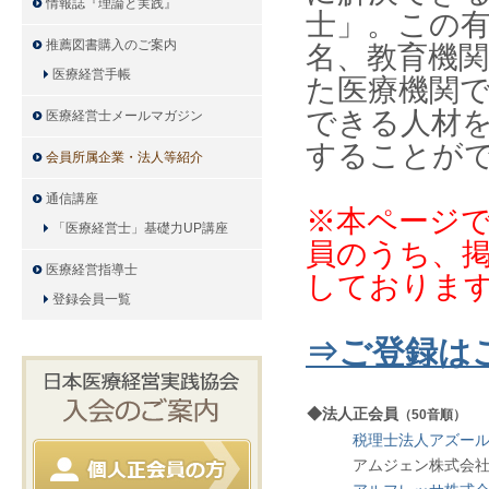
情報誌『理論と実践』
士」。この
推薦図書購入のご案内
名、教育機
医療経営手帳
た医療機関
できる人材
医療経営士メールマガジン
することが
会員所属企業・法人等紹介
通信講座
※本ページでは
「医療経営士」基礎力UP講座
員のうち、
医療経営指導士
しておりま
登録会員一覧
⇒ご登録は
◆
法人正会員
（50音順）
税理士法人アズー
アムジェン株式会