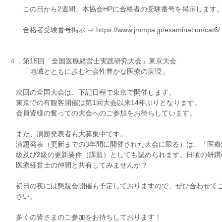
この日から2週間、本協会HPに合格者の受験番号を掲示します
合格者受験番号掲示 ⇒ https://www.jmmpa.jp/examination/cat6/
４．第15回「全国医療経営士実践研究大会」東京大会
「地域とともに歩む社会性豊かな医療の実現」
次回の全国大会は、下記日程で東京で開催します。
東京での有観客開催は第1回大会以来14年ぶりとなります。
会員皆様の奮っての大会へのご参加をお待ちしています。
また、演題発表者も大募集中です。
演題発表（更新までの3年間に開催された大会に限る）は、「医療
級及び2級の更新要件（課題）としても認められます。日頃の研鑽
医療経営士の仲間と共有してみませんか？
初日の夜には懇親会開催も予定しておりますので、ぜひ合わせて
さい。
多くの皆さまのご参加をお待ちしております！