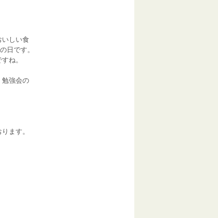
おいしい食
丑の日です。
ですね。
、勉強会の
おります。