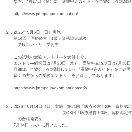
なお、7月17日（金）に「受験申込ガイド」を本協会HPに掲載
https://www.jmmpa.jp/examination/
２．2026年9月6日（日）実施
第14回「医療経営士1級」資格認定試験
受験エントリ―受付中！
この試験の受験エントリ―を受付中です。
エントリ―締切日は7月29日（水）、受験料支払期日は7月30日
詳細は、本協会HPに掲載している「受験申込ガイド」をご参照
多くの方からの受験エントリ―をお待ちしております。
https://www.jmmpa.jp/examination/cat2/
３．2026年6月14日（日）実施 第31回「医療経営士2級」資格認
第48回「医療経営士3級」資格認定試
の合格発表を
7月14日（火）に行いました。