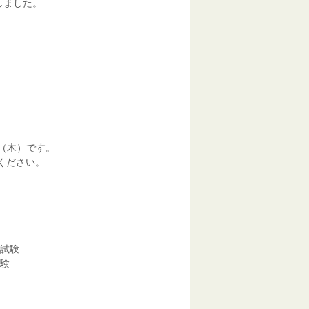
しました。
（木）です。
ください。
定試験
験