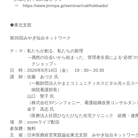
⇒ https://www.jmmpa.jp/seminar/cat/hokkaido/
◆東北支部
第35回みやぎ仙台ネットワーク
テ－マ：私たちが創る、私たちの新理
～偶然の出会いから始まった、管理者全員による“必然”の
クショップ～
日 時：2026年8月14日（金） 19：00～20:30
講 師：佐藤 あづさ 氏
（一般財団法人やまとコミュニティホスピタル光ヶ丘スペ
病院看護部長）
山口 聖子 氏
（株式会社SYシンフォニー、看護組織改善コンサルタン
金子 高志 氏
（医療法人社団ひなたひなた在宅クリニック 総務・連携
場 所：zoomライブ配信
参加費：無料
主 催：日本医療経営実践協会東北支部 みやぎ仙台ネットワー