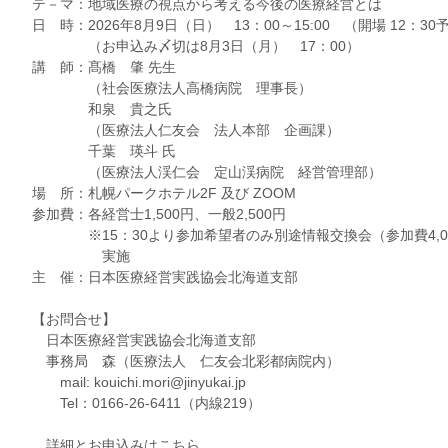
テ－マ：地域医療の視点から考える今後の医療経営とは
日 時：2026年8月9日（日） 13：00～15:00 （開場 12：30
（お申込み〆切は8月3日（月） 17：00）
講 師：髙橋 肇 先生
（社会医療法人高橋病院 理事長）
和泉 貴之氏
（医療法人仁友会 法人本部 企画課）
千葉 瑛斗 氏
（医療法人渓仁会 定山渓病院 経営管理部）
場 所：札幌パークホテル2F 及び ZOOM
参加費：各経営士1,500円、一般2,500円
※15：30より参加希望者のみ別途情報交換会（参加費4,00
実施
主 催：日本医療経営実践協会北海道支部
【お問合せ】
日本医療経営実践協会北海道支部
事務局 森（医療法人 仁友会北彩都病院内）
mail: kouichi.mori@jinyukai.jp
Tel：0166-26-6411（内線219）
詳細とお申込みはこちら