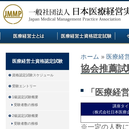
ホーム
»
医療経
医療経営士資格認定試験
協会推薦試
資格認定試験スケジュール
受験エントリー
「医療経
1級認定試験概要
受験者数の推移
講座タイ
（株式会社日本医療
2級認定試験概要
受験者数の推移
※一定の人数