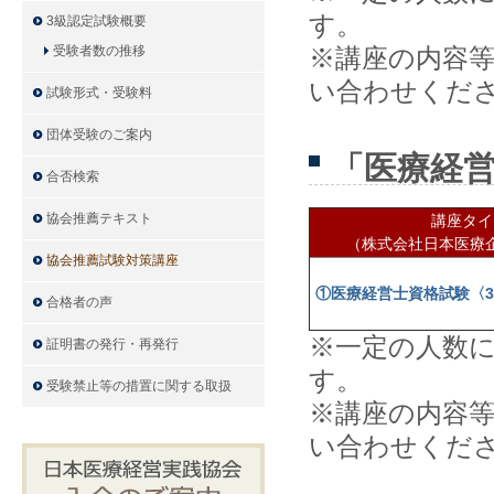
す。
3級認定試験概要
受験者数の推移
※講座の内容
い合わせくだ
試験形式・受験料
団体受験のご案内
「医療経
合否検索
協会推薦テキスト
講座タイ
（株式会社日本医療
協会推薦試験対策講座
①
医
療経営士資格試験〈
合格者の声
※一定の人数
証明書の発行・再発行
す。
受験禁止等の措置に関する取扱
※講座の内容
い合わせくだ