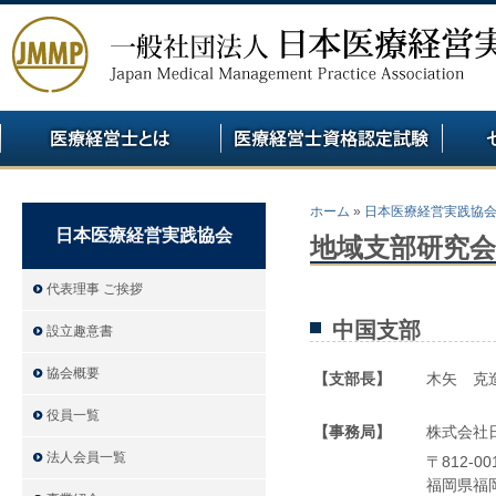
ホーム
»
日本医療経営実践協
日本医療経営実践協会
地域支部研究会
代表理事 ご挨拶
中国支部
設立趣意書
協会概要
【支部長】
木矢 克
県立広
役員一覧
【事務局】
株式会社
法人会員一覧
〒812-0
福岡県福